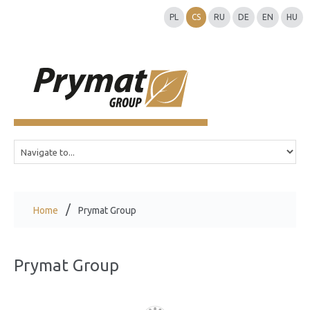
PL
CS
RU
DE
EN
HU
Home
Prymat Group
Prymat Group