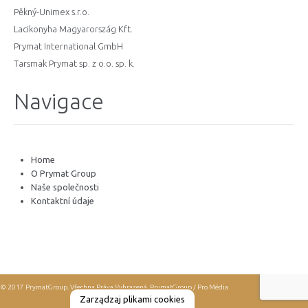
Pěkný-Unimex s.r.o.
Lacikonyha Magyarország Kft.
Prymat International GmbH
Tarsmak Prymat sp. z o.o. sp. k.
Navigace
Home
O Prymat Group
Naše společnosti
Kontaktní údaje
© 2017 PrymatGroup. Všechna Práva Vyhrazená.
PrymatGroup / Pro Média
Zarządzaj plikami cookies