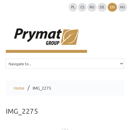
PL
CS
RU
DE
EN
HU
Home
IMG_2275
IMG_2275