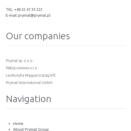
TEL: +48 32 47 33 222
E-mail:
prymat@prymat.pl
Our companies
Prymat sp. z o.o.
Pěkný-Unimex s.r.o.
Lacikonyha Magyarország Kft.
Prymat International GmbH
Navigation
Home
About Prymat Group