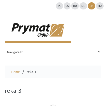
PL
CS
RU
DE
EN
HU
Home
reka-3
reka-3