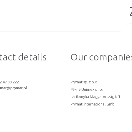
act details
Our companie
2 47 33 222
Prymat sp. z o.o.
ymat@prymat.pl
Pěkný-Unimex s.r.o.
Lacikonyha Magyarország Kft.
Prymat International GmbH