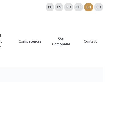
PL
CS
RU
DE
EN
HU
t
Our
t
Competences
Contact
Companies
p