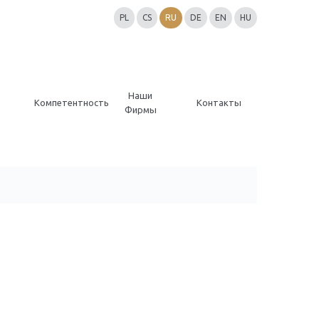
PL
CS
RU
DE
EN
HU
Наши
Компетентность
Контакты
Фирмы