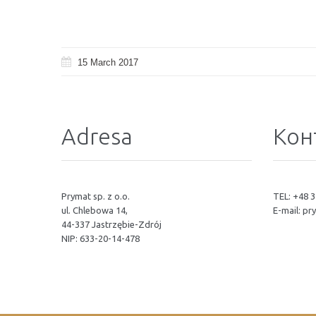
15 March 2017
Adresa
Кон
Prymat sp. z o.o.
TEL: +48 3
ul. Chlebowa 14,
E-mail:
pr
44-337 Jastrzębie-Zdrój
NIP: 633-20-14-478