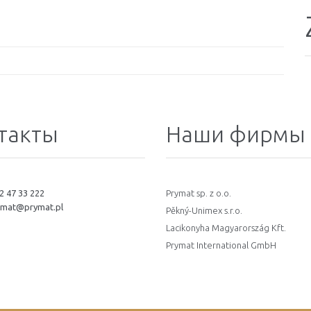
такты
Наши фирмы
2 47 33 222
Prymat sp. z o.o.
ymat@prymat.pl
Pěkný-Unimex s.r.o.
Lacikonyha Magyarország Kft.
Prymat International GmbH