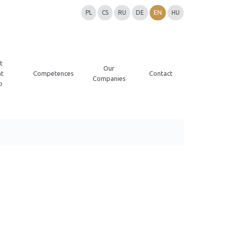
PL
CS
RU
DE
EN
HU
t
Our
t
Competences
Contact
Companies
p