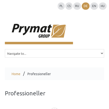
PL
CS
RU
DE
EN
HU
Home
Professioneller
Professioneller