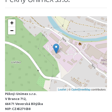
+
−
Leaflet
| ©
OpenStreetMap
contributors
Pěkný-Unimex s.r.o.
V Brance 712,
664 71 Veverská Bítýška
NIP: CZ45271038