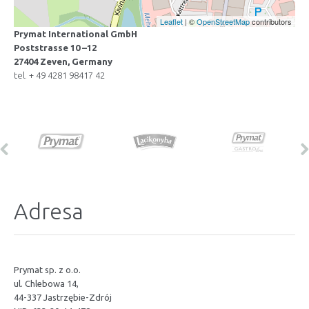
Leaflet
| ©
OpenStreetMap
contributors
Prymat International GmbH
Poststrasse 10 –12
27404 Zeven, Germany
tel. + 49 4281 98417 42
Adresa
Prymat sp. z o.o.
ul. Chlebowa 14,
44-337 Jastrzębie-Zdrój