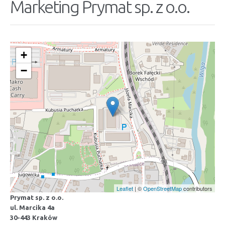
Marketing Prymat sp. z o.o.
+
−
Leaflet
| ©
OpenStreetMap
contributors
Prymat sp. z o.o.
ul. Marcika 4a
30-443 Kraków