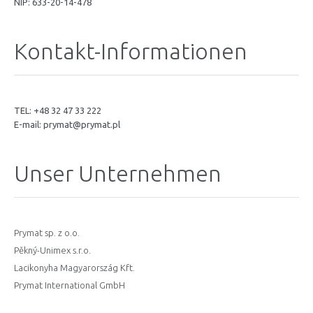
NIP: 633-20-14-478
Kontakt-Informationen
TEL: +48 32 47 33 222
E-mail:
prymat@prymat.pl
Unser Unternehmen
Prymat sp. z o.o.
Pěkný-Unimex s.r.o.
Lacikonyha Magyarország Kft.
Prymat International GmbH