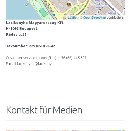
Leaflet
| ©
OpenStreetMap
contributors
Lacikonyha Magyarország Kft.
H-1092 Budapest
Ráday u. 51
Taxnumber: 22938501-2-42
Customer service (phone/fax): + 36 (66) 445 327
E-mail:lacikonyha@lacikonyha.hu
Kontakt für Medien