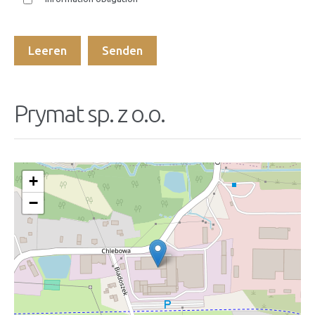
Prymat sp. z o.o.
+
−