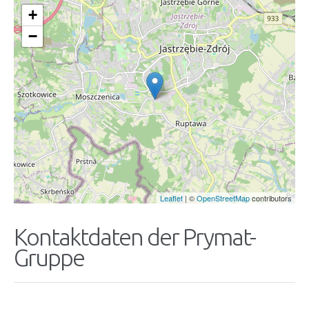
+
−
Leaflet
| ©
OpenStreetMap
contributors
Kontaktdaten der Prymat-
Gruppe