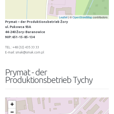
Leaflet
| ©
OpenStreetMap
contributors
Prymat – der Produktionsbetrieb Żory
ul. Pukowca 93A
44-240 Żory-Baranowice
NIP: 651-15-85-134
TEL.: +48 (32) 435 33 33
E-mail: smak@smak.com.pl
Prymat - der
Produktionsbetrieb Tychy
+
−