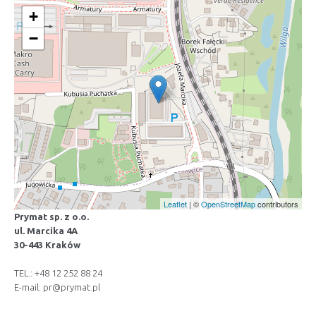
+
−
Leaflet
| ©
OpenStreetMap
contributors
Prymat sp. z o.o.
ul. Marcika 4A
30-443 Kraków
TEL.: +48 12 252 88 24
E-mail: pr@prymat.pl