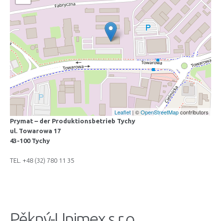
Leaflet
| ©
OpenStreetMap
contributors
Prymat – der Produktionsbetrieb Tychy
ul. Towarowa 17
43-100 Tychy
TEL. +48 (32) 780 11 35
Pěkný-Unimex s.r.o.