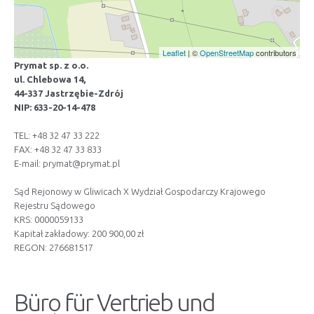
Leaflet
| ©
OpenStreetMap
contributors
Prymat sp. z o.o.
ul. Chlebowa 14,
44-337 Jastrzębie-Zdrój
NIP: 633-20-14-478
TEL: +48 32 47 33 222
FAX: +48 32 47 33 833
E-mail:
prymat@prymat.pl
Sąd Rejonowy w Gliwicach X Wydział Gospodarczy Krajowego
Rejestru Sądowego
KRS: 0000059133
Kapitał zakładowy: 200 900,00 zł
REGON: 276681517
Büro für Vertrieb und