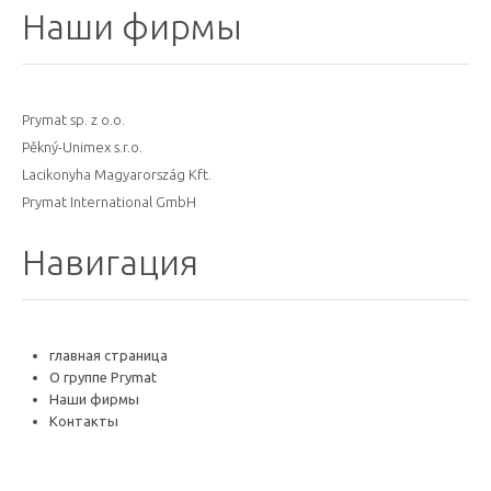
Наши фирмы
Prymat sp. z o.o.
Pěkný-Unimex s.r.o.
Lacikonyha Magyarország Kft.
Prymat International GmbH
Навигация
главная страница
O группе Prymat
Наши фирмы
Контакты