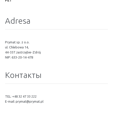
PET
Adresa
Prymat sp. z o.o.
ul. Chlebowa 14,
44-337 Jastrzębie-Zdrój
NIP: 633-20-14-478
Контакты
TEL: +48 32 47 33 222
E-mail:
prymat@prymat.pl