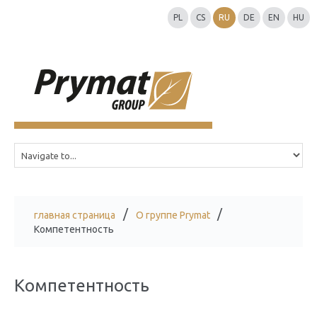
PL
CS
RU
DE
EN
HU
главная страница
O группе Prymat
Компетентность
Компетентность