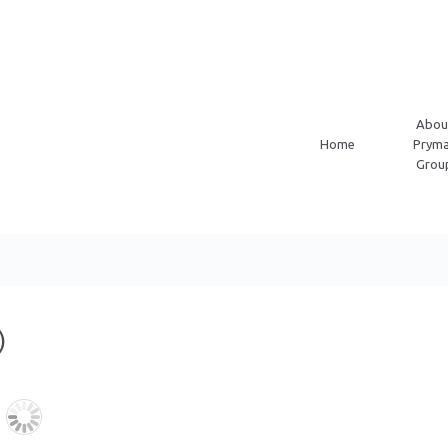
Abou
Home
Pryma
Grou
)