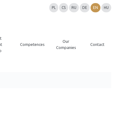
PL
CS
RU
DE
EN
HU
t
Our
t
Competences
Contact
Companies
p