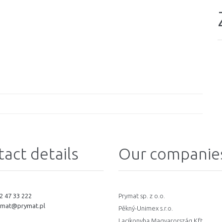
act details
Our companie
2 47 33 222
Prymat sp. z o.o.
ymat@prymat.pl
Pěkný-Unimex s.r.o.
Lacikonyha Magyarország Kft.