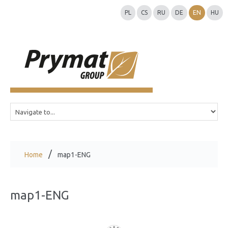
PL
CS
RU
DE
EN
HU
Home
map1-ENG
map1-ENG