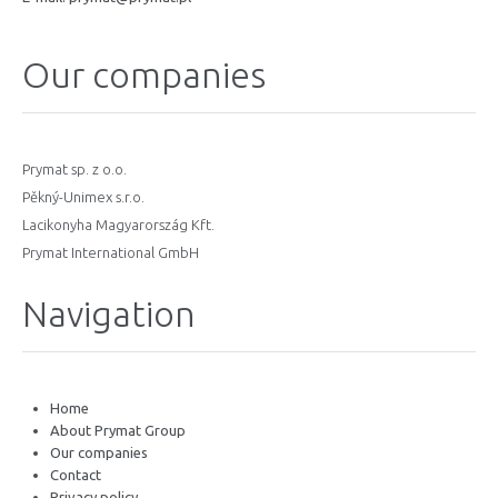
Our companies
Prymat sp. z o.o.
Pěkný-Unimex s.r.o.
Lacikonyha Magyarország Kft.
Prymat International GmbH
Navigation
Home
About Prymat Group
Our companies
Contact
Privacy policy