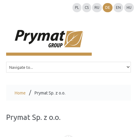
PL
CS
RU
DE
EN
HU
Home
Prymat Sp. z o.o.
Prymat Sp. z o.o.