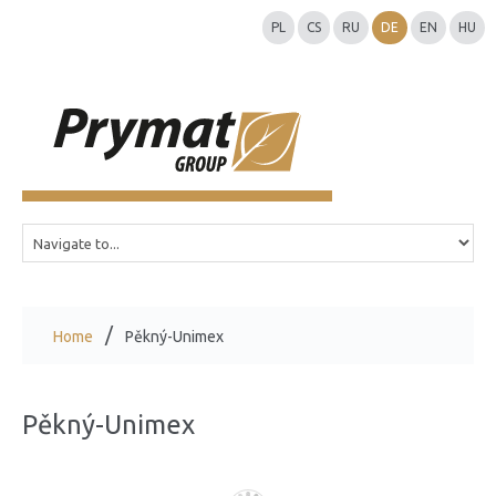
PL
CS
RU
DE
EN
HU
Home
Pěkný-Unimex
Pěkný-Unimex