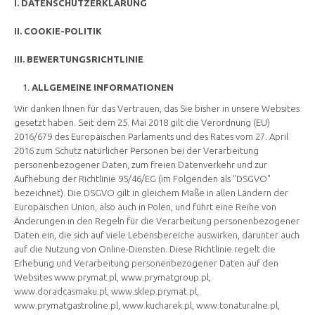
I. DATENSCHUTZERKLÄRUNG
II. COOKIE-POLITIK
III. BEWERTUNGSRICHTLINIE
ALLGEMEINE INFORMATIONEN
Wir danken Ihnen für das Vertrauen, das Sie bisher in unsere Websites
gesetzt haben. Seit dem 25. Mai 2018 gilt die Verordnung (EU)
2016/679 des Europäischen Parlaments und des Rates vom 27. April
2016 zum Schutz natürlicher Personen bei der Verarbeitung
personenbezogener Daten, zum freien Datenverkehr und zur
Aufhebung der Richtlinie 95/46/EG (im Folgenden als "DSGVO"
bezeichnet). Die DSGVO gilt in gleichem Maße in allen Ländern der
Europäischen Union, also auch in Polen, und führt eine Reihe von
Änderungen in den Regeln für die Verarbeitung personenbezogener
Daten ein, die sich auf viele Lebensbereiche auswirken, darunter auch
auf die Nutzung von Online-Diensten. Diese Richtlinie regelt die
Erhebung und Verarbeitung personenbezogener Daten auf den
Websites
www.prymat.pl
,
www.prymatgroup.pl
,
www.doradcasmaku.pl
,
www.sklep.prymat.pl
,
www.prymatgastroline.pl
,
www.kucharek.pl
,
www.tonaturalne.pl
,