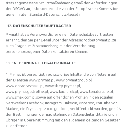
stets angemessene Schutzmaßnahmen gemäß den Anforderungen
der DSGVO an, insbesondere die von der Europäischen Kommission
genehmigten Standard-Datenschutzklauseln.
DATENSCHUTZBEAUFTRAGTER
Prymat hat als Verantwortlicher einen Datenschutzbeauftragten
ernannt, den Sie per E-Mail unter der Adresse: rodo@prymat.pl zu
allen Fragen im Zusammenhang mit der Verarbeitung
personenbezogener Daten kontaktieren können.
13.
ENTFERNUNG ILLEGALER INHALTE
1. Prymat ist berechtigt, rechtswidrige Inhalte, die von Nutzern auf
den Diensten www.prymat.pl, www.prymatgroup.pl
www.doradcasmaku.pl, www.sklep.prymat.pl,
www.prymatgastroline.pl, www.kucharek.pl, www.tonaturalne.pl,
www.smak.com.pl sowie auf öffentlichen Profilen in den sozialen
Netzwerken Facebook, Instagram, LinkedIn, Pinterest, YouTube von
Marken, die Prymat sp. z o.o. gehören, veröffentlicht wurden, gemäß
den Bestimmungen der nachstehenden Datenschutzrichtlinie und im
Übrigen in Übereinstimmung mit den allgemein geltenden Gesetzen
zu entfernen.