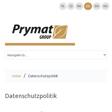
PL
CS
RU
DE
EN
HU
Home
Datenschutzpolitik
Datenschutzpolitik