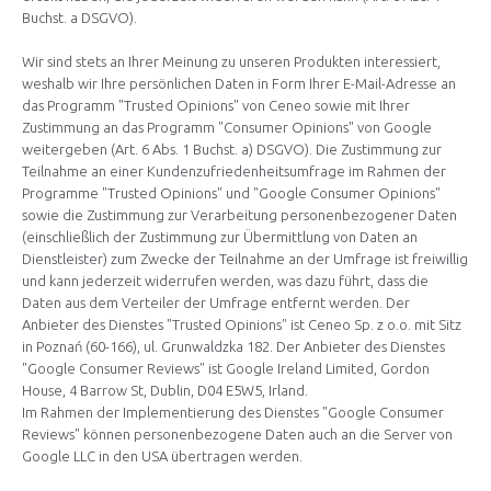
Buchst. a DSGVO).
Wir sind stets an Ihrer Meinung zu unseren Produkten interessiert,
weshalb wir Ihre persönlichen Daten in Form Ihrer E-Mail-Adresse an
das Programm "Trusted Opinions" von Ceneo sowie mit Ihrer
Zustimmung an das Programm "Consumer Opinions" von Google
weitergeben (Art. 6 Abs. 1 Buchst. a) DSGVO). Die Zustimmung zur
Teilnahme an einer Kundenzufriedenheitsumfrage im Rahmen der
Programme "Trusted Opinions" und "Google Consumer Opinions"
sowie die Zustimmung zur Verarbeitung personenbezogener Daten
(einschließlich der Zustimmung zur Übermittlung von Daten an
Dienstleister) zum Zwecke der Teilnahme an der Umfrage ist freiwillig
und kann jederzeit widerrufen werden, was dazu führt, dass die
Daten aus dem Verteiler der Umfrage entfernt werden. Der
Anbieter des Dienstes "Trusted Opinions" ist Ceneo Sp. z o.o. mit Sitz
in Poznań (60-166), ul. Grunwaldzka 182. Der Anbieter des Dienstes
"Google Consumer Reviews" ist Google Ireland Limited, Gordon
House, 4 Barrow St, Dublin, D04 E5W5, Irland.
Im Rahmen der Implementierung des Dienstes "Google Consumer
Reviews" können personenbezogene Daten auch an die Server von
Google LLC in den USA übertragen werden.