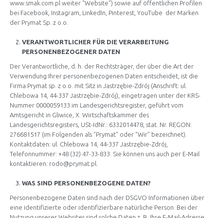
www.smak.com.pl
weiter "Website") sowie auf öffentlichen Profilen
bei Facebook, Instagram, LinkedIn, Pinterest, YouTube der Marken
der Prymat Sp. z o.o.
VERANTWORTLICHER FÜR DIE VERARBEITUNG
PERSONENBEZOGENER DATEN
Der Verantwortliche, d. h. der Rechtsträger, der über die Art der
Verwendung Ihrer personenbezogenen Daten entscheidet, ist die
Firma Prymat sp. z o.o. mit Sitz in Jastrzębie-Zdrój (Anschrift: ul.
Chlebowa 14, 44-337 Jastrzębie-Zdrój), eingetragen unter der KRS-
Nummer 0000059133 im Landesgerichtsregister, geführt vom
Amtsgericht in Gliwice, X. Wirtschaftskammer des
Landesgerichtsregisters, USt-IdNr.: 6332014478, stat. Nr. REGON:
276681517 (im Folgenden als "Prymat" oder "Wir" bezeichnet).
Kontaktdaten: ul. Chlebowa 14, 44-337 Jastrzębie-Zdrój,
Telefonnummer: +48 (32) 47-33-833. Sie können uns auch per E-Mail
kontaktieren:
rodo@prymat.pl
.
WAS SIND PERSONENBEZOGENE DATEN?
Personenbezogene Daten sind nach der DSGVO Informationen über
eine identifizierte oder identifizierbare natürliche Person. Bei der
Nutzung unserer Websites sind solche Daten z. B. Ihre E-Mail-Adresse