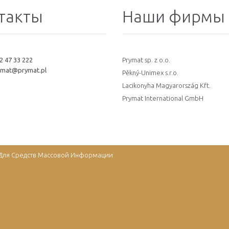
такты
Наши фирмы
2 47 33 222
Prymat sp. z o.o.
ymat@prymat.pl
Pěkný-Unimex s.r.o.
Lacikonyha Magyarország Kft.
Prymat International GmbH
/ Для Средств Массовой Информации