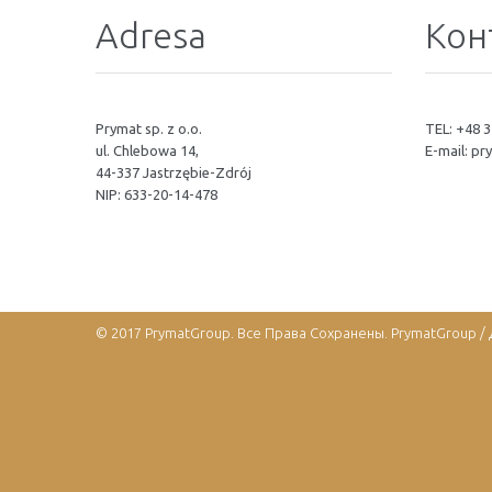
Adresa
Кон
Prymat sp. z o.o.
TEL: +48 3
ul. Chlebowa 14,
E-mail:
pr
44-337 Jastrzębie-Zdrój
NIP: 633-20-14-478
© 2017 PrymatGroup. Все Права Сохранены. PrymatGroup 