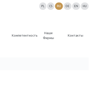
PL
CS
RU
DE
EN
HU
Наши
Компетентность
Контакты
Фирмы