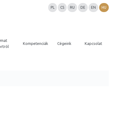
PL
CS
RU
DE
EN
HU
ymat
Kompetenciák
Cégeink
Kapcsolat
rtról