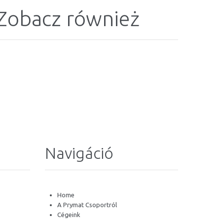
Zobacz również
Navigáció
Home
A Prymat Csoportról
Cégeink