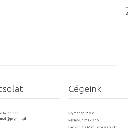
csolat
Cégeink
2 47 33 222
Prymat sp. z o.o.
ymat@prymat.pl
Pěkný-Unimex s.r.o.
Lacikonyha Magyarország Kft.