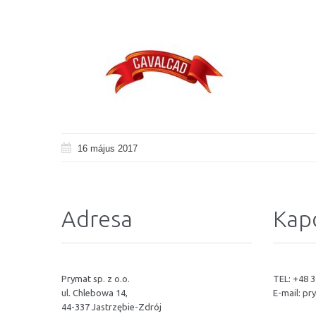
16 május 2017
Adresa
Kap
Prymat sp. z o.o.
TEL: +48 3
ul. Chlebowa 14,
E-mail:
pr
44-337 Jastrzębie-Zdrój