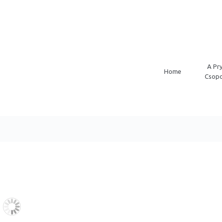
A Pr
Home
Csopo