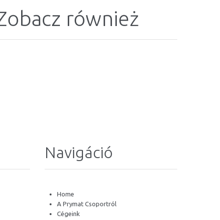
Zobacz również
Navigáció
Home
A Prymat Csoportról
Cégeink