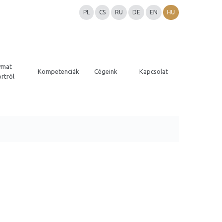
PL
CS
RU
DE
EN
HU
ymat
Kompetenciák
Cégeink
Kapcsolat
rtról