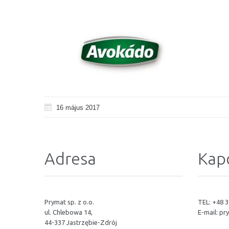
16 május 2017
Adresa
Kap
Prymat sp. z o.o.
TEL: +48 3
ul. Chlebowa 14,
E-mail:
pr
44-337 Jastrzębie-Zdrój