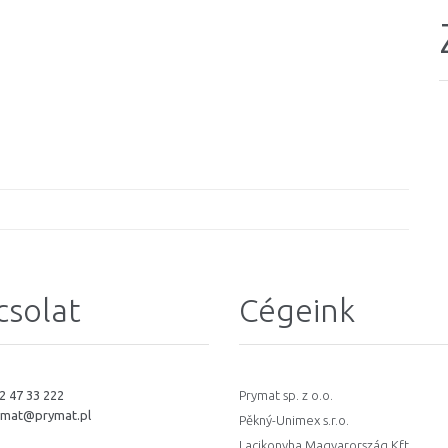
csolat
Cégeink
2 47 33 222
Prymat sp. z o.o.
ymat@prymat.pl
Pěkný-Unimex s.r.o.
Lacikonyha Magyarország Kft.