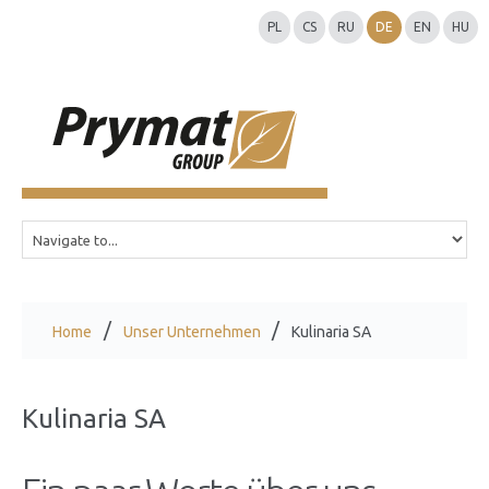
PL
CS
RU
DE
EN
HU
Home
Unser Unternehmen
Kulinaria SA
Kulinaria SA