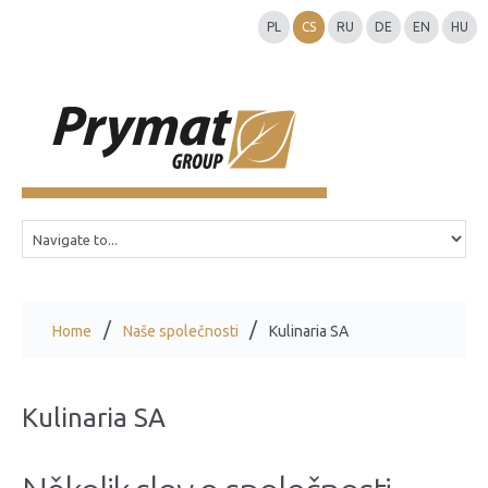
PL
CS
RU
DE
EN
HU
Home
Naše společnosti
Kulinaria SA
Kulinaria SA