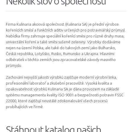
Několik slov o společnosti
Firma Kulinaria akciová společnost (Kulinaria SA) je přední výrobce
kořenících směsí a funkčních aditiv určených pro potravinářský průmysl.
Nabídka firmy zahrnuje speciální kořenící směsi pro různé druhy masa,
univerzální koření a také směsi sušené zeleniny. Výrobky dodáváme
nejen na území Polska, ale také do takových zemí jako Bulharsko,
Česká republika, Lotyšsko, Rusko, Rumunsko a Ukrajina. Hlavními
odběrateli v těchto zemích jsou zpracovatelské závody masného
průmyslu.
Zachování nejvyšší jakosti výrobků zajišťuje moderní výrobní linka,
profesionální laboratoř a zkušební pracoviště. Vysoká kvalita a
opakovatelnost výrobků Kulinaria SA je dána provozem na základě
systému managementu kvality ISO 9001 a bezpečnosti potravin FSSC
22000, které zajišťují neustálé zdokonalování všech procesů
probíhajících ve firmě.
Stáhnout katalog našich