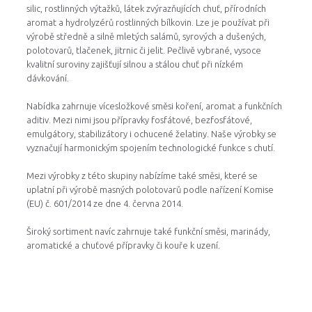
silic, rostlinných výtažků, látek zvýrazňujících chuť, přírodních
aromat a hydrolyzérů rostlinných bílkovin. Lze je používat při
výrobě středně a silně mletých salámů, syrových a dušených,
polotovarů, tlačenek, jitrnic či jelit. Pečlivě vybrané, vysoce
kvalitní suroviny zajišťují silnou a stálou chuť při nízkém
dávkování.
Nabídka zahrnuje vícesložkové směsi koření, aromat a funkčních
aditiv. Mezi nimi jsou přípravky fosfátové, bezfosfátové,
emulgátory, stabilizátory i ochucené želatiny. Naše výrobky se
vyznačují harmonickým spojením technologické funkce s chutí.
Mezi výrobky z této skupiny nabízíme také směsi, které se
uplatní při výrobě masných polotovarů podle nařízení Komise
(EU) č. 601/2014 ze dne 4. června 2014.
Široký sortiment navíc zahrnuje také funkční směsi, marinády,
aromatické a chuťové přípravky či kouře k uzení.