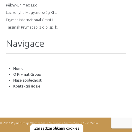
Pěkný-Unimex s.r.o.
Lacikonyha Magyarország Kft.
Prymat International GmbH
Tarsmak Prymat sp. z o.o. sp. k.
Navigace
Home
O Prymat Group
Naše společnosti
Kontaktní údaje
© 2017 PrymatGroup. Všechna Práva Vyhrazená.
PrymatGroup / Pro Média
Zarządzaj plikami cookies