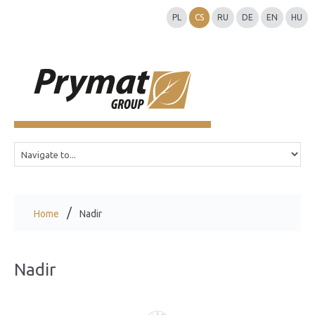
PL
CS
RU
DE
EN
HU
Home
Nadir
Nadir