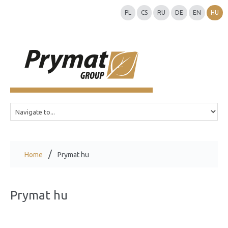
PL
CS
RU
DE
EN
HU
Home
Prymat hu
Prymat hu