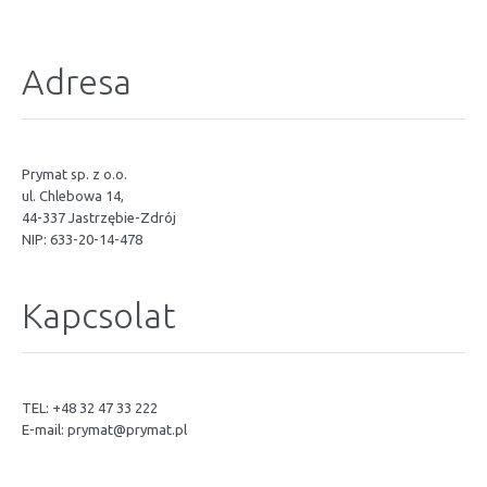
Adresa
Prymat sp. z o.o.
ul. Chlebowa 14,
44-337 Jastrzębie-Zdrój
NIP: 633-20-14-478
Kapcsolat
TEL: +48 32 47 33 222
E-mail:
prymat@prymat.pl