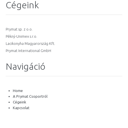
Cégeink
Prymat sp. z o.o.
Pěkný-Unimex s.r.o.
Lacikonyha Magyarország Kft.
Prymat International GmbH
Navigáció
Home
A Prymat Csoportról
Cégeink
Kapcsolat