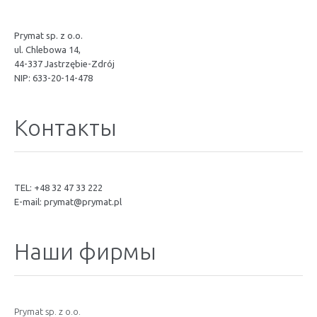
Prymat sp. z o.o.
ul. Chlebowa 14,
44-337 Jastrzębie-Zdrój
NIP: 633-20-14-478
Контакты
TEL: +48 32 47 33 222
E-mail:
prymat@prymat.pl
Наши фирмы
Prymat sp. z o.o.