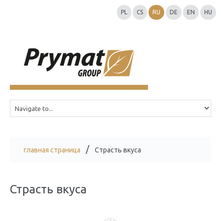
PL
CS
RU
DE
EN
HU
главная страница
Страсть вкуса
Страсть вкуса