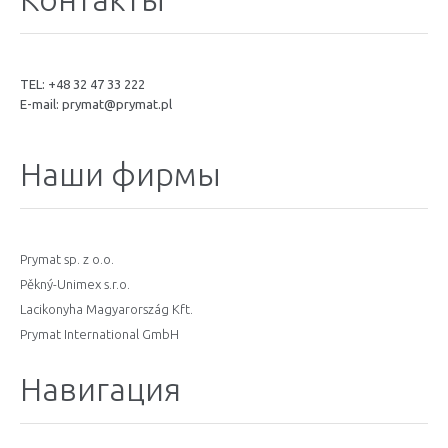
TEL: +48 32 47 33 222
E-mail:
prymat@prymat.pl
Наши фирмы
Prymat sp. z o.o.
Pěkný-Unimex s.r.o.
Lacikonyha Magyarország Kft.
Prymat International GmbH
Навигация