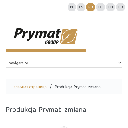
PL
CS
RU
DE
EN
HU
главная страница
Produkcja-Prymat_zmiana
Produkcja-Prymat_zmiana