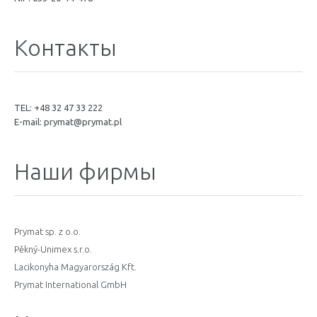
Контакты
TEL: +48 32 47 33 222
E-mail:
prymat@prymat.pl
Наши фирмы
Prymat sp. z o.o.
Pěkný-Unimex s.r.o.
Lacikonyha Magyarország Kft.
Prymat International GmbH