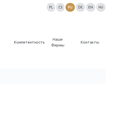
PL
CS
RU
DE
EN
HU
Наши
Компетентность
Контакты
Фирмы