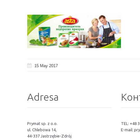
15 May 2017
Adresa
Кон
Prymat sp. z o.o.
TEL: +48 3
ul. Chlebowa 14,
E-mail:
pr
44-337 Jastrzębie-Zdrój