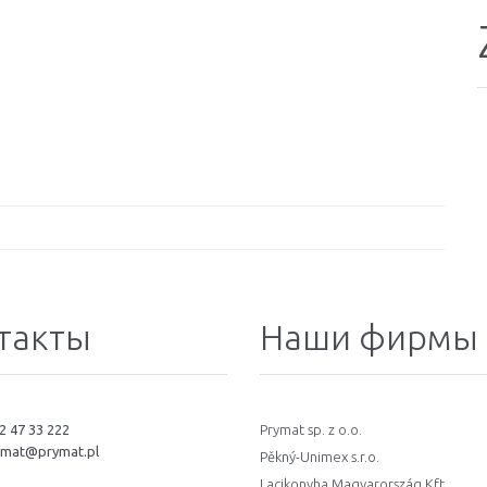
такты
Наши фирмы
2 47 33 222
Prymat sp. z o.o.
ymat@prymat.pl
Pěkný-Unimex s.r.o.
Lacikonyha Magyarország Kft.